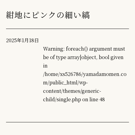
紺地にピンクの細い縞
2025年1月18日
Warning
: foreach() argument must
be of type array|object, bool given
in
/home/xs526786/yamadamomen.co
m/public_html/wp-
content/themes/generic-
child/single.php
on line
48