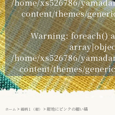
/home/xs526786/yamada
content/themes/generic
Warning
: foreach()
array|objec
/home/xs526786/yamada
content/themes/generic
>
>
紺地にピンクの細い縞
ホーム
縞柄１（紺）