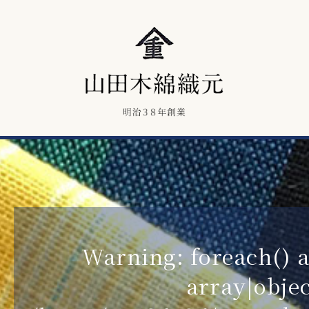
Warning
: foreach()
array|objec