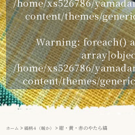
/home/xs526786/yamada
content/themes/generic
Warning
: foreach()
array|objec
/home/xs526786/yamada
content/themes/generic
>
>
紺・黄・赤のやたら縞
ホーム
縞柄４（暖か）