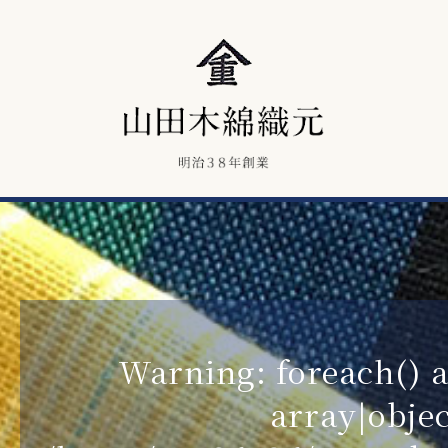
Warning
: foreach()
array|objec