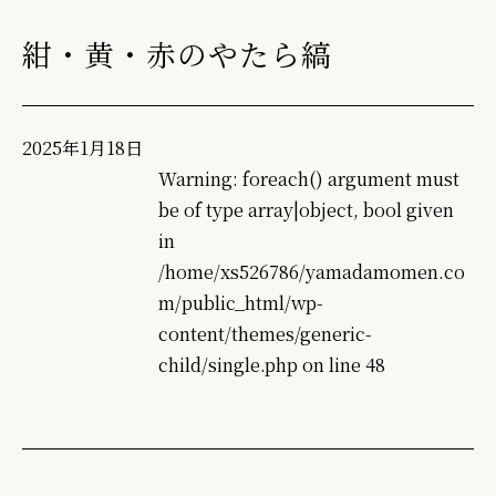
紺・黄・赤のやたら縞
2025年1月18日
Warning
: foreach() argument must
be of type array|object, bool given
in
/home/xs526786/yamadamomen.co
m/public_html/wp-
content/themes/generic-
child/single.php
on line
48