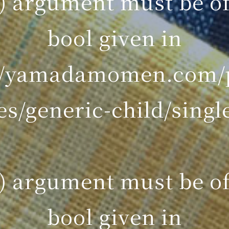
() argument must be of
bool given in
6/yamadamomen.com/p
s/generic-child/singl
() argument must be of
bool given in