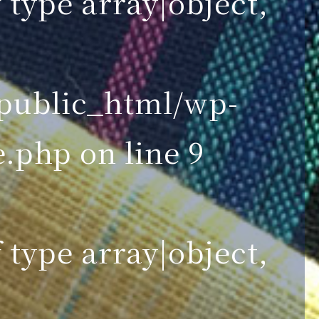
 type array|object,
ublic_html/wp-
e.php
on line
9
 type array|object,