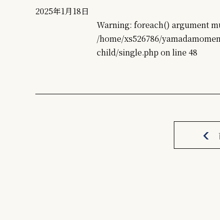
2025年1月18日
Warning
: foreach() argument mu
/home/xs526786/yamadamomen.
child/single.php
on line
48