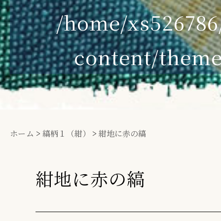
/home/xs52678
content/theme
ホーム
>
縞柄１（紺）
>
紺地に赤の縞
紺地に赤の縞