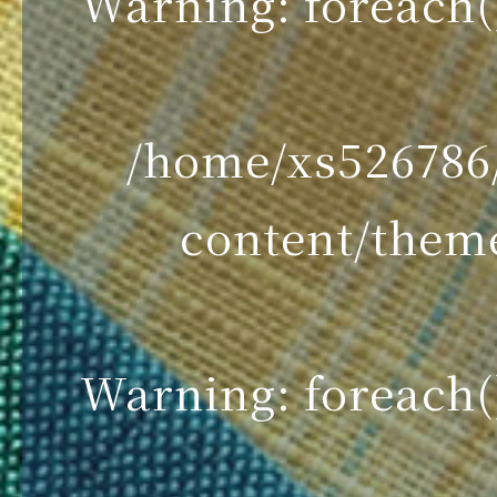
Warning
: foreach
/home/xs52678
content/theme
Warning
: foreach